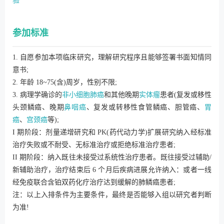
验
参加标准
1. 自愿参加本项临床研究，理解研究程序且能够签署书面知情同
意书;
2. 年龄 18~75(含)周岁，性别不限;
3. 病理学确诊的
非小细胞肺癌
和其他晚期
实体瘤
患者(复发或移性
头颈鳞癌、晚期
鼻咽癌
、复发或转移性食管鳞癌、胆管癌、
胃
癌
、
宫颈癌
等);
I 期阶段：剂量递增研究和 PK(药代动力学)扩展研究纳入经标准
治疗失败或不耐受、无标准治疗或拒绝标准治疗患者;
II 期阶段：纳入既往未接受过系统性治疗患者。既往接受过辅助/
新辅助治疗，治疗结束后 6 个月后疾病进展允许纳入：或者一线
经免疫联合含铂双药化疗治疗达到缓解的肺鳞癌患者;
注：以上入排条件为主要条件，最终是否能够入组以研究者判断
为准!