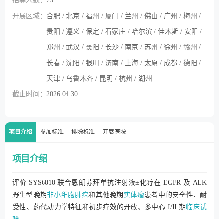
招募人数：
75
开展区域：
合肥 / 北京 / 福州 / 厦门 / 兰州 / 佛山 / 广州 / 梅州 /
贵阳 / 遵义 / 保定 / 石家庄 / 哈尔滨 / 佳木斯 / 安阳 /
郑州 / 武汉 / 襄阳 / 长沙 / 南京 / 苏州 / 徐州 / 赣州 /
长春 / 沈阳 / 银川 / 济南 / 上海 / 太原 / 成都 / 德阳 /
天津 / 乌鲁木齐 / 昆明 / 杭州 / 湖州
截止时间：
2026.04.30
项目介绍
参加标准
排除标准
开展医院
项目介绍
评价 SYS6010 联合恩朗苏拜单抗注射液±化疗在 EGFR 及 ALK
野生型晚期
非小细胞肺癌
和其他晚期
实体瘤
患者中的安全性、耐
受性、药代动力学特征和初步疗效的开放、多中心 I/II 期
临床试