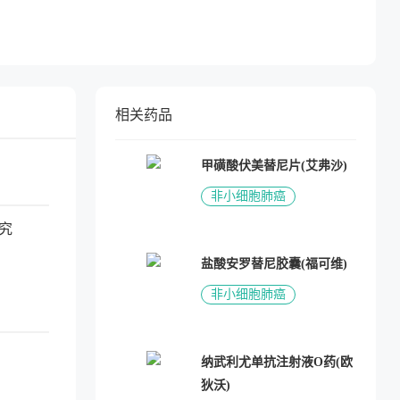
相关药品
甲磺酸伏美替尼片(艾弗沙)
非小细胞肺癌
研究
盐酸安罗替尼胶囊(福可维)
非小细胞肺癌
纳武利尤单抗注射液O药(欧
狄沃)