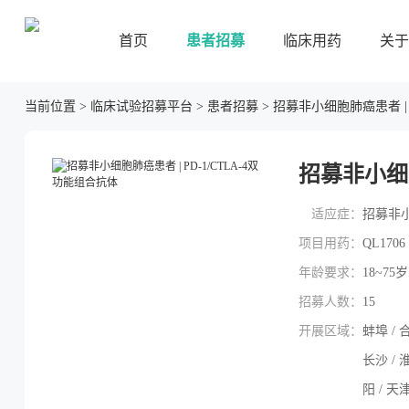
首页
患者招募
临床用药
关于
当前位置
>
临床试验招募平台
>
患者招募
>
招募非小细胞肺癌患者 | 
招募非小细胞
适应症：
招募非小
项目用药：
QL170
年龄要求：
18~75岁
招募人数：
15
开展区域：
蚌埠 / 合
长沙 / 淮
阳 / 天