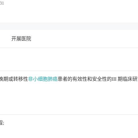
.31
开展医院
局部晚期或转移性
非小细胞肺癌
患者的有效性和安全性的III 期临床
;