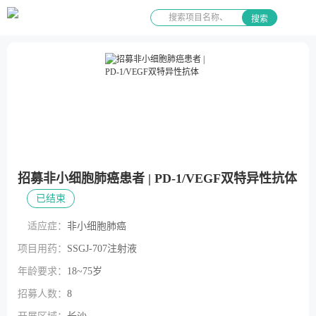
搜索
招募非小细胞肺癌患者 | PD-1/VEGF双特异性抗体
已结束
适应症：
非小细胞肺癌
项目用药：
SSGJ-707注射液
年龄要求：
18~75岁
招募人数：
8