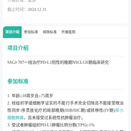
开展区域：
长沙
截止时间：
2024.12.31
项目介绍
参加标准
排除标准
开展医院
项目介绍
SSGJ-707一线治疗PD-L1阳性的晚期NSCLCII期临床研究
参加标准
1. 年龄≥18周岁且≤75周岁
2. 经组织学或细胞学证实的不能行手术完全切除且不能接受根治
性同步/序贯放化疗的局部晚期(IIIB/IIIC期)或转移性(IV期)
非小
细胞肺癌
，且未接受过系统性抗肿瘤治疗。
3. 受试者肿瘤组织PD-L1肿瘤比例分数(TPS)≥1%