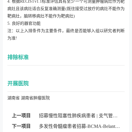
4. 根据RECISTv1.1标准评估具有至少一个可测量肿瘤病灶作为靶
病灶且该病灶适合反复准确测量(既往接受过放疗的病灶不能作为
靶病灶，脑转移病灶不能作为靶病灶)
5. 良好的器官功能
注：以上入排条件为主要条件，最终是否能够入组以研究者判断
为准!
排除标准
开展医院
湖南省 湖南省肿瘤医院
上一项目
招募慢性阻塞性肺疾病患者 | 支气管内活瓣
下一项目
多发性骨髓瘤患者招募-BCMA-Belantamab mafodotin