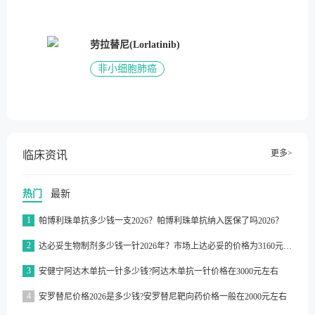
劳拉替尼(Lorlatinib)
非小细胞肺癌
更多>
临床资讯
热门
最新
1
帕博利珠单抗多少钱一支2026？帕博利珠单抗纳入医保了吗2026？
2
达必妥生物制剂多少钱一针2026年？市场上达必妥的价格为3160元/支左右
3
安健宁阿达木单抗一针多少钱?阿达木单抗一针价格在3000元左右
4
安罗替尼价格2026是多少钱?安罗替尼靶向药价格一般在2000元左右