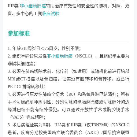
IIIB期
非小细胞肺癌
辅助治疗有效性和安全性的随机、对照、双
盲、多中心的III期
临床试验
参加标准
1. 年龄≥18周岁且＜75周岁，性别不限；
2. 组织学确诊原发性
非小细胞肺癌
（NSCLC），且组织学主要为
非鳞状细胞癌；
3. 必须在肺癌切除术前、化疗前（如适用）或随机化前进行脑部
MRI或CT扫描以及骨扫描，证实没有脑转移和骨转移，或已行
PET-CT排除转移灶；
4. 必须进行原发性肺癌全切术（R0）和系统性淋巴结清扫；所有
手术切缘必须肿瘤阴性；分别切除的纵膈淋巴结或切除肺叶的边
缘淋巴结不能有结外侵犯。可以通过开放性手术或胸腔镜手术
（VATS）完成切除；
5. 术后病理证实为II期、IIIA期和IIIB期（仅T3N2M0）的NSCLC
患者，疾病分期按美国癌症联合委员会（AJCC）/国际抗癌联盟