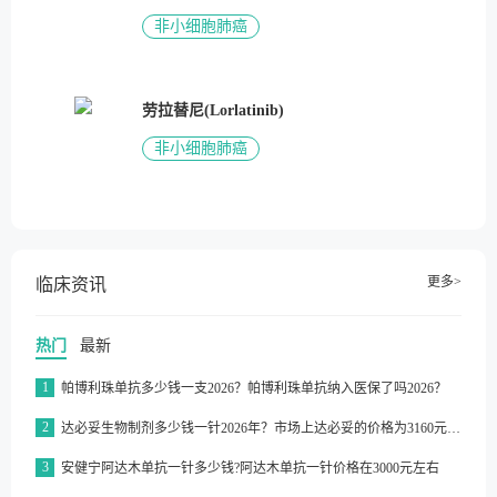
非小细胞肺癌
劳拉替尼(Lorlatinib)
非小细胞肺癌
更多>
临床资讯
热门
最新
1
帕博利珠单抗多少钱一支2026？帕博利珠单抗纳入医保了吗2026？
2
达必妥生物制剂多少钱一针2026年？市场上达必妥的价格为3160元/支左右
3
安健宁阿达木单抗一针多少钱?阿达木单抗一针价格在3000元左右