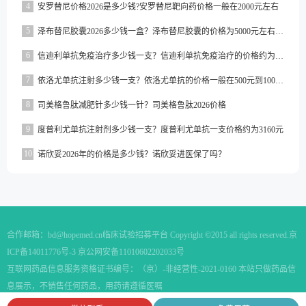
4
安罗替尼价格2026是多少钱?安罗替尼靶向药价格一般在2000元左右
5
泽布替尼胶囊2026多少钱一盒？泽布替尼胶囊的价格为5000元左右一盒
6
信迪利单抗免疫治疗多少钱一支？信迪利单抗免疫治疗的价格约为2843元一支
7
依洛尤单抗注射多少钱一支？依洛尤单抗的价格一般在500元到1000元之间一支
8
司美格鲁肽减肥针多少钱一针？司美格鲁肽2026价格
9
度普利尤单抗注射剂多少钱一支？度普利尤单抗一支价格约为3160元
10
诺欣妥2026年的价格是多少钱？诺欣妥进医保了吗？
合作邮箱：
bd@hopemed.cn
临床试验招募平台 Copyright ©2015 all rights reserved.
京
ICP备14011776号-3 京公网安备11010602202033号
互联网药品信息服务资格证书编号：（京）-非经营性-2021-0160 本站只做药品信
息展示，不销售任何药品，用药请遵循医嘱