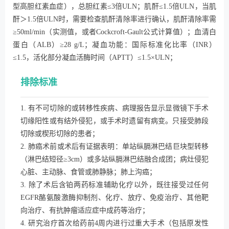
型高胆红素血症），总胆红素≤3倍ULN；肌酐≤1.5倍ULN，当肌
酐＞1.5倍ULN时，需要检查肌酐清除率进行确认，肌酐清除率需
≥50ml/min（实测值，或者Cockcroft-Gault公式计算值）；血清白
蛋白（ALB）≥28 g/L；凝血功能：国际标准化比率（INR）
≤1.5，活化部分凝血活酶时间（APTT）≤1.5×ULN；
排除标准
1. 有不可切除的或转移性疾病、病理报告显示显微镜下手术
切缘阳性或有结外侵犯，或手术时遗留有病变。只接受肺段
切除或楔形切除的患者；
2. 肺癌术前或术后有证据表明：单站纵膈淋巴结巨块型转移
（淋巴结短径≥3cm）或多站纵膈淋巴结融合成团；病灶侵犯
心脏、主动脉、食管或肺静脉；肺上沟癌；
3. 除了术后含铂两药标准辅助化疗以外，既往接受过任何
EGFR酪氨酸激酶抑制剂、化疗、放疗、免疫治疗、其他靶
向治疗、有抗肿瘤适应症中成药等治疗；
4. 研究治疗首次给药前4周内进行过重大手术（包括原发性