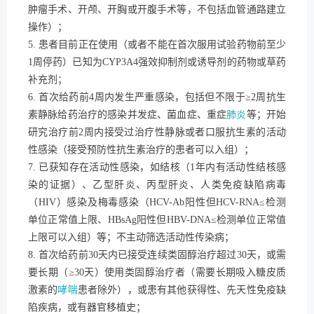
肿瘤手术、开颅、开胸或开腹手术等，不包括血管通路建立
操作）；
5. 患者目前正在使用（或者不能在首次服用试验药物前至少
1周停药）已知为CYP3A4强效抑制剂或诱导剂的药物或草药
补充剂；
6. 首次给药前4周内发生严重感染，包括但不限于≥2周抗生
素静脉给药治疗的感染并发症、菌血症、重症
肺炎
等；开始
研究治疗前2周内接受过治疗性静脉或者口服抗生素的活动
性感染（接受预防性抗生素治疗的患者可以入组）；
7. 已获知存在活动性感染，如结核（1年内有活动性结核感
染的证据）、乙型肝炎、丙型肝炎、人类免疫缺陷病毒
（HIV）感染及梅毒感染（HCV-Ab阳性但HCV-RNA≤检测
单位正常值上限、HBsAg阳性但HBV-DNA≤检测单位正常值
上限可以入组）等；不主动筛选活动性传染病；
8. 首次给药前30天内已接受连续类固醇治疗超过30天，或需
要长期（≥30天）使用类固醇治疗者（需要长期吸入糖皮质
激素的
哮喘
患者除外），或患有其他获得性、先天性免疫缺
陷疾病，或有器官移植史；