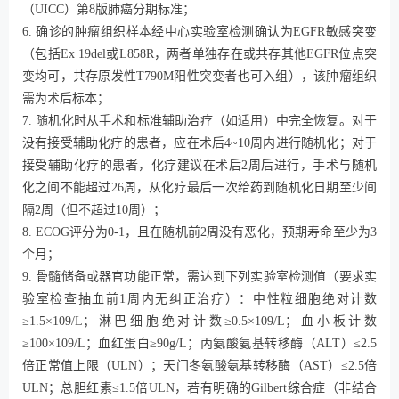
（UICC）第8版肺癌分期标准；
6. 确诊的肿瘤组织样本经中心实验室检测确认为EGFR敏感突变
（包括Ex 19del或L858R，两者单独存在或共存其他EGFR位点突
变均可，共存原发性T790M阳性突变者也可入组），该肿瘤组织
需为术后标本；
7. 随机化时从手术和标准辅助治疗（如适用）中完全恢复。对于
没有接受辅助化疗的患者，应在术后4~10周内进行随机化；对于
接受辅助化疗的患者，化疗建议在术后2周后进行，手术与随机
化之间不能超过26周，从化疗最后一次给药到随机化日期至少间
隔2周（但不超过10周）；
8. ECOG评分为0-1，且在随机前2周没有恶化，预期寿命至少为3
个月；
9. 骨髓储备或器官功能正常，需达到下列实验室检测值（要求实
验室检查抽血前1周内无纠正治疗）：中性粒细胞绝对计数
≥1.5×109/L；淋巴细胞绝对计数≥0.5×109/L；血小板计数
≥100×109/L；血红蛋白≥90g/L；丙氨酸氨基转移酶（ALT）≤2.5
倍正常值上限（ULN）；天门冬氨酸氨基转移酶（AST）≤2.5倍
ULN；总胆红素≤1.5倍ULN，若有明确的Gilbert综合症（非结合