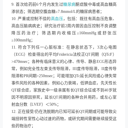
9. 首次给药前6个月内发生过
糖尿病
酮症酸中毒或高血糖高
渗状态；筛选期空腹血糖≥7.8mmol/L的糖尿病患者；
10. 严重或控制不佳的
高血压
，包括：既往有高血压危象、
高血压脑病病史；研究治疗前2周内曾因血压控制不良调整
降压药治疗；筛选期内收缩压≥160mmHg或舒张压
≥100mmHg；
11. 符合下列任一心脏标准：在静息状态下，3次心电图
（ECG）检查得出的平均Fridericia法校正QT间期（QTcF）
>470msec；各种有临床意义的心律、传导、静息ECG形态异
常，例如完全性左束支传导阻滞，III度传导阻滞，II度传导
阻滞和PR间期>250msec；可能增加QTc延长风险或心律失常
事件风险的各种因素，例如心力衰竭，低钾血症，先天性长
QT综合症，家族史中一级亲属有长QT综合征或不到40岁就
因不明原因猝死，延长QT间期的各种合并用药，或左心室
射血分数（LVEF）＜50%；
12. 正在接受/仍在洗脱期内已知可延长QT间期或可能导致尖
端扭转性室性心动过速的药物，或研究期间需要继续接受这
些药物治疗；