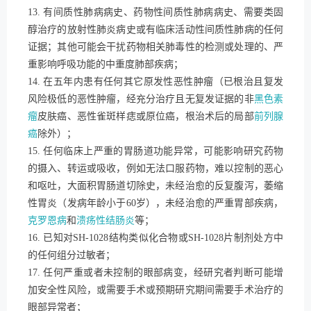
13. 有间质性肺病病史、药物性间质性肺病病史、需要类固
醇治疗的放射性肺炎病史或有临床活动性间质性肺病的任何
证据；其他可能会干扰药物相关肺毒性的检测或处理的、严
重影响呼吸功能的中重度肺部疾病；
14. 在五年内患有任何其它原发性恶性肿瘤（已根治且复发
风险极低的恶性肿瘤，经充分治疗且无复发证据的非
黑色素
瘤
皮肤癌、恶性雀斑样痣或原位癌，根治术后的局部
前列腺
癌
除外）；
15. 任何临床上严重的胃肠道功能异常，可能影响研究药物
的摄入、转运或吸收，例如无法口服药物，难以控制的恶心
和呕吐，大面积胃肠道切除史，未经治愈的反复腹泻，萎缩
性胃炎（发病年龄小于60岁），未经治愈的严重胃部疾病，
克罗恩病
和
溃疡性结肠炎
等；
16. 已知对SH-1028结构类似化合物或SH-1028片制剂处方中
的任何组分过敏者；
17. 任何严重或者未控制的眼部病变，经研究者判断可能增
加安全性风险，或需要手术或预期研究期间需要手术治疗的
眼部异常者；