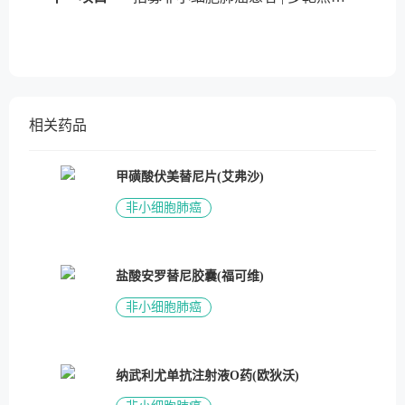
相关药品
甲磺酸伏美替尼片(艾弗沙)
非小细胞肺癌
盐酸安罗替尼胶囊(福可维)
非小细胞肺癌
纳武利尤单抗注射液O药(欧狄沃)